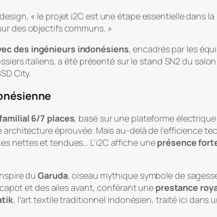
sign, « le projet i2C est une étape essentielle dans la st
sur des objectifs communs. »
vec des ingénieurs indonésiens
, encadrés par les équ
ossiers italiens, a été présenté sur le stand SN2 du salo
BSD City.
donésienne
familial 6/7 places
, basé sur une plateforme électrique 
e architecture éprouvée. Mais au-delà de l’efficience tec
aces nettes et tendues… L’i2C affiche une
présence fort
inspire du
Garuda
, oiseau mythique symbole de sagesse 
u capot et des ailes avant, conférant une
prestance roy
atik
, l’art textile traditionnel indonésien, traité ici dans 