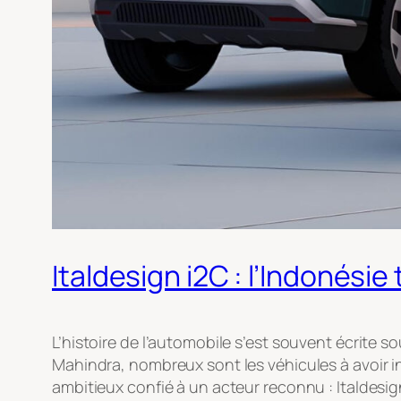
Italdesign i2C : l’Indonésie
L’histoire de l’automobile s’est souvent écrite 
Mahindra, nombreux sont les véhicules à avoir in
ambitieux confié à un acteur reconnu : Italdesig