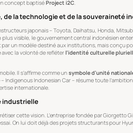
un concept baptisé
Project i2C
.
, de la technologie et de la souveraineté in
tructeurs japonais – Toyota, Daihatsu, Honda, Mitsubi
 plus visible, le gouvernement central indonésien ent
 par un modèle destiné aux institutions, mais conçu p
 avec la volonté de refléter
l’identité culturelle pluriel
mobile. Il s’affirme comme un
symbole d’unité national
e –
Indigenous Indonesian Car
– résume toute l’ambition
ertise internationale.
 industrielle
crétiser cette vision. L’entreprise fondée par Giorgetto
ssai. On lui doit déjà des projets structurants pour Hy