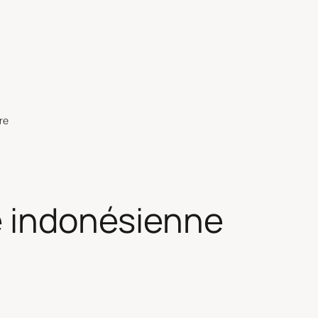
re
e indonésienne