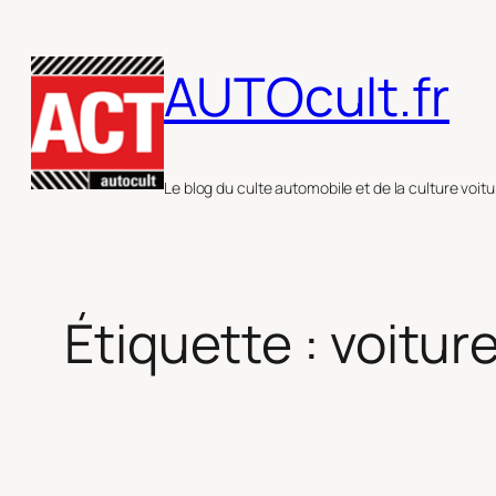
Aller
au
AUTOcult.fr
contenu
Le blog du culte automobile et de la culture voitu
Étiquette :
voitur