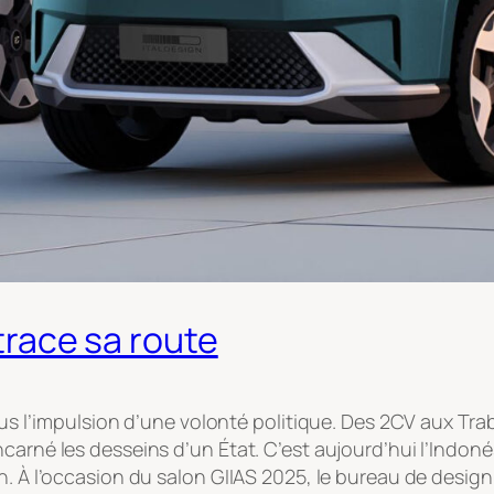
 trace sa route
sous l’impulsion d’une volonté politique. Des 2CV aux Tr
carné les desseins d’un État. C’est aujourd’hui l’Indoné
n. À l’occasion du salon GIIAS 2025, le bureau de design 