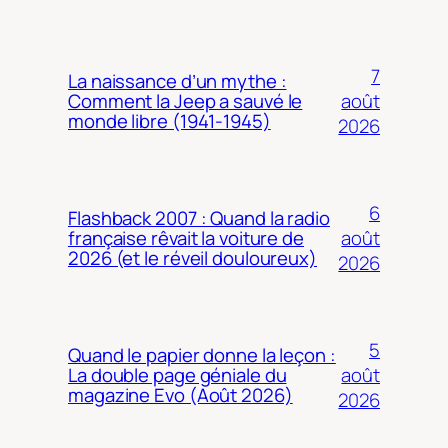
7
La naissance d’un mythe :
août
Comment la Jeep a sauvé le
monde libre (1941-1945)
2026
6
Flashback 2007 : Quand la radio
août
française rêvait la voiture de
2026 (et le réveil douloureux)
2026
5
Quand le papier donne la leçon :
août
La double page géniale du
magazine Evo (Août 2026)
2026