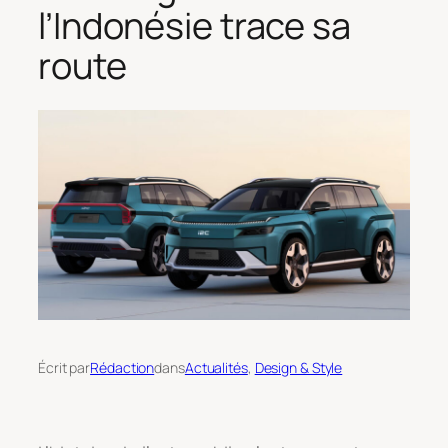
l’Indonésie trace sa
route
Écrit par
Rédaction
dans
Actualités
, 
Design & Style