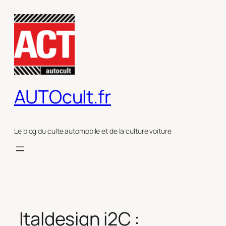
Aller
au
contenu
AUTOcult.fr
Le blog du culte automobile et de la culture voiture
Italdesign i2C :