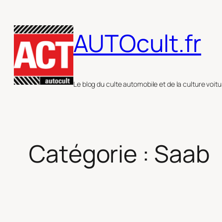
Aller
au
AUTOcult.fr
contenu
Le blog du culte automobile et de la culture voitu
Catégorie :
Saab