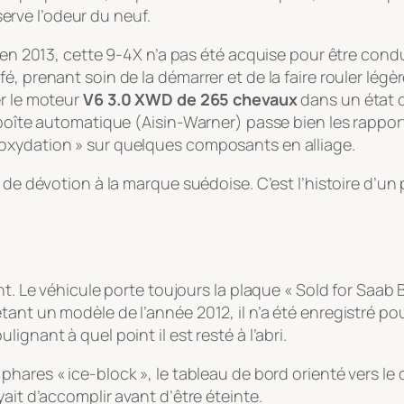
rve l’odeur du neuf.
e en 2013, cette 9-4X n’a pas été acquise pour être cond
, prenant soin de la démarrer et de la faire rouler légèr
er le moteur
V6 3.0 XWD de 265 chevaux
dans un état 
 boîte automatique (Aisin-Warner) passe bien les rapports
oxydation » sur quelques composants en alliage.
 de dévotion à la marque suédoise. C’est l’histoire d’un
nt. Le véhicule porte toujours la plaque « Sold for Saab 
ant un modèle de l’année 2012, il n’a été enregistré pou
gnant à quel point il est resté à l’abri.
s phares « ice-block », le tableau de bord orienté vers l
ait d’accomplir avant d’être éteinte.