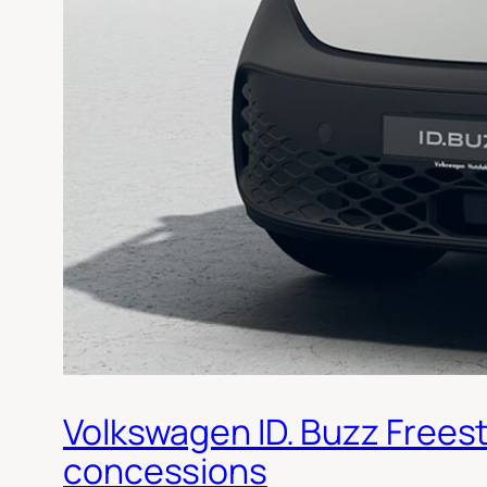
Volkswagen ID. Buzz Freesty
concessions