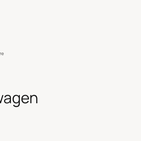
re
wagen