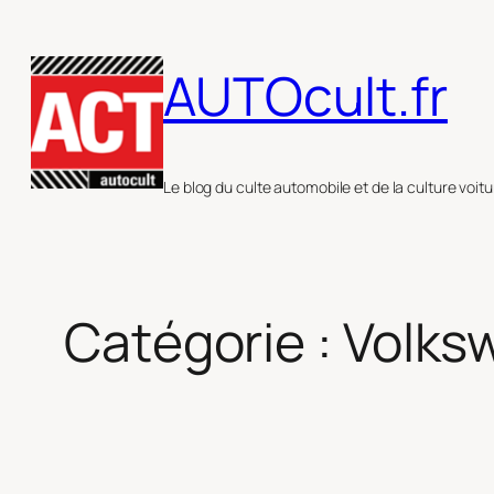
Aller
au
AUTOcult.fr
contenu
Le blog du culte automobile et de la culture voitu
Catégorie :
Volks