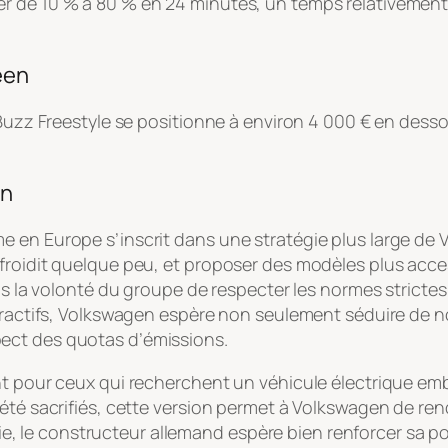
r de 10 % à 80 % en 24 minutes, un temps relativement 
éen
. Buzz Freestyle se positionne à environ 4 000 € en des
en
e en Europe s’inscrit dans une stratégie plus large de
froidit quelque peu, et proposer des modèles plus acc
ans la volonté du groupe de respecter les normes stricte
tractifs, Volkswagen espère non seulement séduire de no
ect des quotas d’émissions.
nt pour ceux qui recherchent un véhicule électrique emb
été sacrifiés, cette version permet à Volkswagen de ren
tégie, le constructeur allemand espère bien renforcer sa