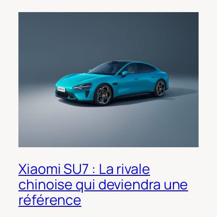
Xiaomi SU7 : La rivale
chinoise qui deviendra une
référence