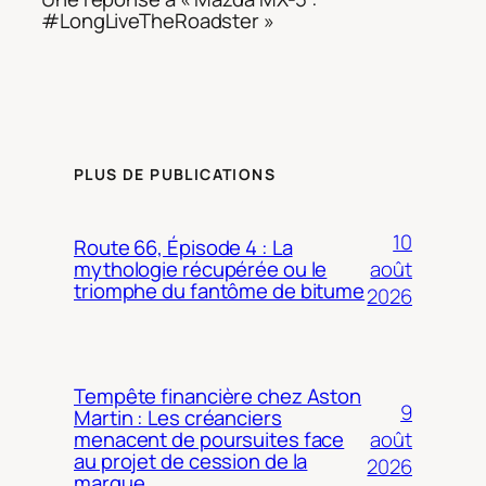
#LongLiveTheRoadster »
PLUS DE PUBLICATIONS
10
Route 66, Épisode 4 : La
août
mythologie récupérée ou le
triomphe du fantôme de bitume
2026
Tempête financière chez Aston
9
Martin : Les créanciers
août
menacent de poursuites face
au projet de cession de la
2026
marque