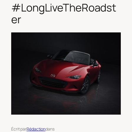
#LongLiveTheRoadst
er
Écrit par
Rédaction
dans