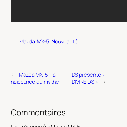
Mazda
MX-5
Nouveauté
←
Mazda MX-5 : la
DS présente «
naissance du mythe
DIVINE DS »
→
Commentaires
Une réponse à « Mazda MX-5 :