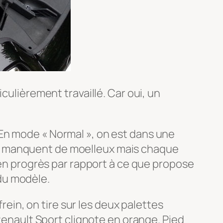
culièrement travaillé. Car oui, un
En mode « Normal », on est dans une
quets manquent de moelleux mais chaque
 en progrès par rapport à ce que propose
 du modèle.
frein, on tire sur les deux palettes
 Renault Sport clignote en orange. Pied