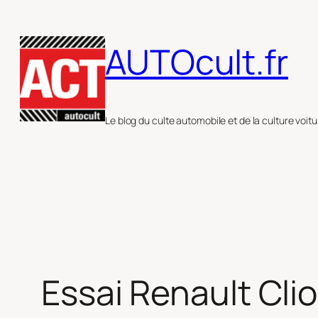
Aller
au
AUTOcult.fr
contenu
Le blog du culte automobile et de la culture voitu
Essai Renault Cli