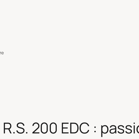
re
o R.S. 200 EDC : pas