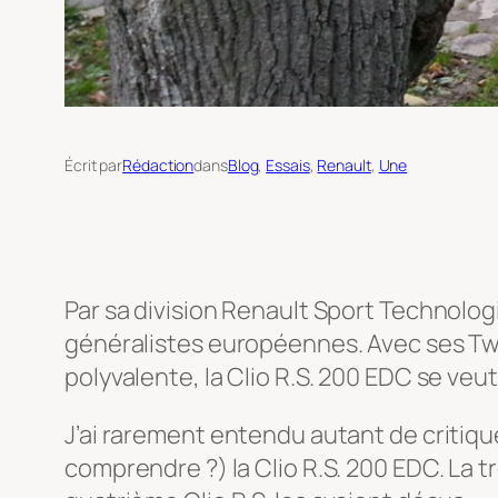
Écrit par
Rédaction
dans
Blog
, 
Essais
, 
Renault
, 
Une
Par sa division Renault Sport Technolog
généralistes européennes. Avec ses Twi
polyvalente, la Clio R.S. 200 EDC se veu
J’ai rarement entendu autant de critiqu
comprendre ?) la Clio R.S. 200 EDC. La 