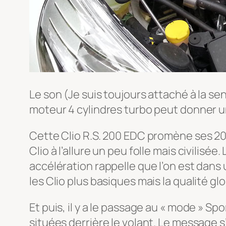
Le son (Je suis toujours attaché à la se
moteur 4 cylindres turbo peut donner un 
Cette Clio R.S. 200 EDC promène ses 20
Clio à l’allure un peu folle mais civili
accélération rappelle que l’on est dans 
les Clio plus basiques mais la qualité gl
Et puis, il y a le passage au « mode » Sp
situées derrière le volant. Le message s