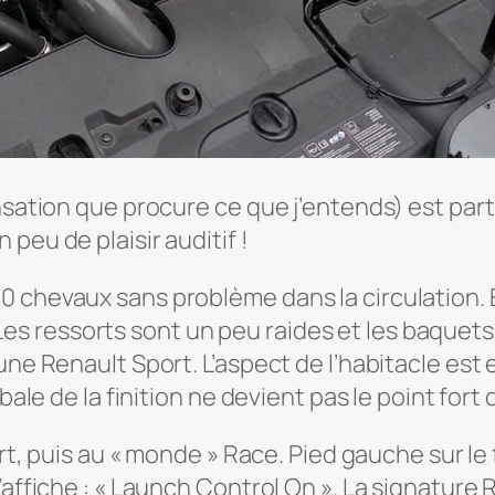
nsation que procure ce que j’entends) est parti
peu de plaisir auditif !
0 chevaux sans problème dans la circulation. 
sée. Les ressorts sont un peu raides et les ba
une Renault Sport. L’aspect de l’habitacle est
obale de la finition ne devient pas le point fort
ort, puis au « monde » Race. Pied gauche sur le 
’affiche : « Launch Control On ». La signature