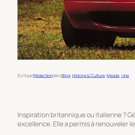
Écrit par
Rédaction
dans
Blog
, 
Histoire & Culture
, 
Mazda
, 
Une
Inspiration britannique ou italienne ? G
excellence. Elle a permis à renouveler le