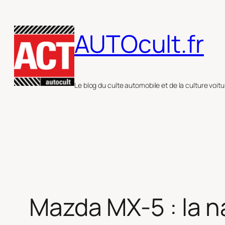
Aller
au
AUTOcult.fr
contenu
Le blog du culte automobile et de la culture voitu
Mazda MX-5 : la 