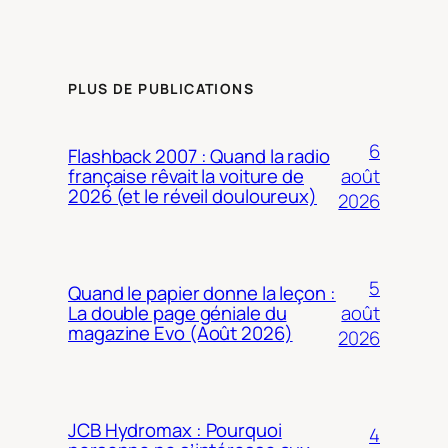
PLUS DE PUBLICATIONS
6
Flashback 2007 : Quand la radio
août
française rêvait la voiture de
2026 (et le réveil douloureux)
2026
5
Quand le papier donne la leçon :
août
La double page géniale du
magazine Evo (Août 2026)
2026
JCB Hydromax : Pourquoi
4