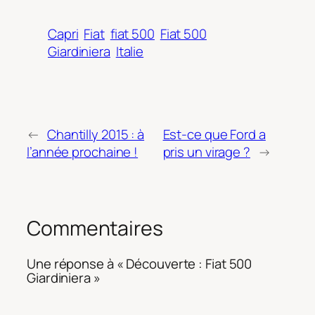
Capri
Fiat
fiat 500
Fiat 500
Giardiniera
Italie
←
Chantilly 2015 : à
Est-ce que Ford a
l’année prochaine !
pris un virage ?
→
Commentaires
Une réponse à « Découverte : Fiat 500
Giardiniera »