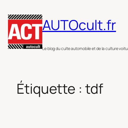
Aller
au
AUTOcult.fr
contenu
Le blog du culte automobile et de la culture voitu
Étiquette :
tdf