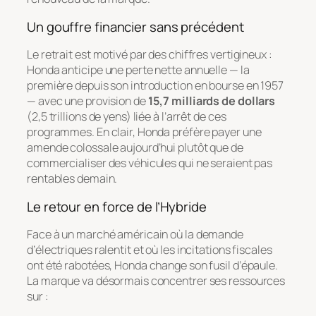
Un gouffre financier sans précédent
Le retrait est motivé par des chiffres vertigineux :
Honda anticipe une perte nette annuelle — la
première depuis son introduction en bourse en 1957
— avec une provision de
15,7 milliards de dollars
(2,5 trillions de yens) liée à l’arrêt de ces
programmes. En clair, Honda préfère payer une
amende colossale aujourd’hui plutôt que de
commercialiser des véhicules qui ne seraient pas
rentables demain.
Le retour en force de l’Hybride
Face à un marché américain où la demande
d’électriques ralentit et où les incitations fiscales
ont été rabotées, Honda change son fusil d’épaule.
La marque va désormais concentrer ses ressources
sur :