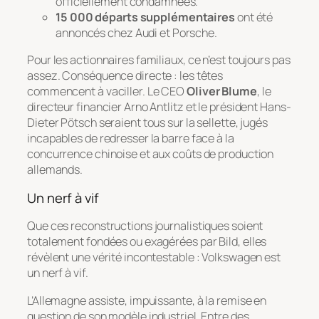
officiellement condamnées.
15 000 départs supplémentaires
ont été
annoncés chez Audi et Porsche.
Pour les actionnaires familiaux, ce n’est toujours pas
assez. Conséquence directe : les têtes
commencent à vaciller. Le CEO
Oliver Blume
, le
directeur financier Arno Antlitz et le président Hans-
Dieter Pötsch seraient tous sur la sellette, jugés
incapables de redresser la barre face à la
concurrence chinoise et aux coûts de production
allemands.
Un nerf à vif
Que ces reconstructions journalistiques soient
totalement fondées ou exagérées par
Bild
, elles
révèlent une vérité incontestable : Volkswagen est
un nerf à vif.
L’Allemagne assiste, impuissante, à la remise en
question de son modèle industriel. Entre des