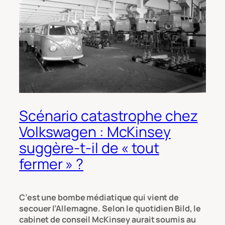
Scénario catastrophe chez
Volkswagen : McKinsey
suggère-t-il de « tout
fermer » ?
C’est une bombe médiatique qui vient de
secouer l’Allemagne. Selon le quotidien
Bild
, le
cabinet de conseil McKinsey aurait soumis au