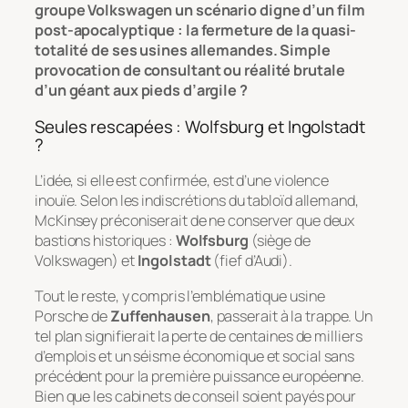
groupe Volkswagen un scénario digne d’un film
post-apocalyptique : la fermeture de la quasi-
totalité de ses usines allemandes. Simple
provocation de consultant ou réalité brutale
d’un géant aux pieds d’argile ?
Seules rescapées : Wolfsburg et Ingolstadt
?
L’idée, si elle est confirmée, est d’une violence
inouïe. Selon les indiscrétions du tabloïd allemand,
McKinsey préconiserait de ne conserver que deux
bastions historiques :
Wolfsburg
(siège de
Volkswagen) et
Ingolstadt
(fief d’Audi).
Tout le reste, y compris l’emblématique usine
Porsche de
Zuffenhausen
, passerait à la trappe. Un
tel plan signifierait la perte de centaines de milliers
d’emplois et un séisme économique et social sans
précédent pour la première puissance européenne.
Bien que les cabinets de conseil soient payés pour