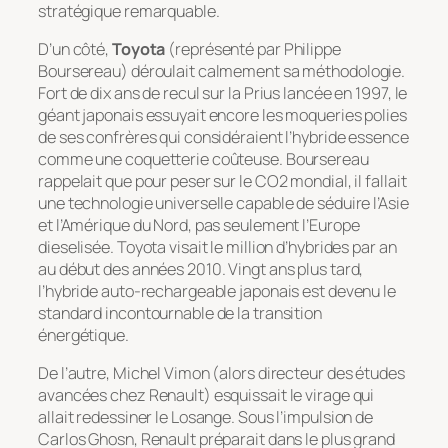
stratégique remarquable.
D’un côté,
Toyota
(représenté par Philippe
Boursereau) déroulait calmement sa méthodologie.
Fort de dix ans de recul sur la Prius lancée en 1997, le
géant japonais essuyait encore les moqueries polies
de ses confrères qui considéraient l’hybride essence
comme une coquetterie coûteuse. Boursereau
rappelait que pour peser sur le CO2 mondial, il fallait
une technologie universelle capable de séduire l’Asie
et l’Amérique du Nord, pas seulement l’Europe
dieselisée. Toyota visait le million d’hybrides par an
au début des années 2010. Vingt ans plus tard,
l’hybride auto-rechargeable japonais est devenu le
standard incontournable de la transition
énergétique.
De l’autre, Michel Vimon (alors directeur des études
avancées chez Renault) esquissait le virage qui
allait redessiner le Losange. Sous l’impulsion de
Carlos Ghosn, Renault préparait dans le plus grand