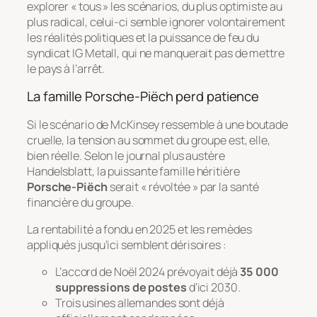
explorer « tous » les scénarios, du plus optimiste au
plus radical, celui-ci semble ignorer volontairement
les réalités politiques et la puissance de feu du
syndicat IG Metall, qui ne manquerait pas de mettre
le pays à l’arrêt.
La famille Porsche-Piëch perd patience
Si le scénario de McKinsey ressemble à une
boutade
cruelle, la tension au sommet du groupe est, elle,
bien réelle. Selon le journal plus austère
Handelsblatt
, la puissante famille héritière
Porsche-Piëch
serait « révoltée » par la santé
financière du groupe.
La rentabilité a fondu en 2025 et les remèdes
appliqués jusqu’ici semblent dérisoires :
L’accord de Noël 2024 prévoyait déjà
35 000
suppressions de postes
d’ici 2030.
Trois usines allemandes sont déjà