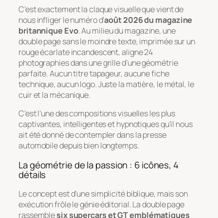
C’est exactement la claque visuelle que vient de
nous infliger le numéro d’
août 2026 du magazine
britannique
Evo
. Au milieu du magazine, une
double page sans le moindre texte, imprimée sur un
rouge écarlate incandescent, aligne 24
photographies dans une grille d’une géométrie
parfaite. Aucun titre tapageur, aucune fiche
technique, aucun logo. Juste la matière, le métal, le
cuir et la mécanique.
C’est l’une des compositions visuelles les plus
captivantes, intelligentes et hypnotiques qu’il nous
ait été donné de contempler dans la presse
automobile depuis bien longtemps.
La géométrie de la passion : 6 icônes, 4
détails
Le concept est d’une simplicité biblique, mais son
exécution frôle le génie éditorial. La double page
rassemble
six supercars et GT emblématiques