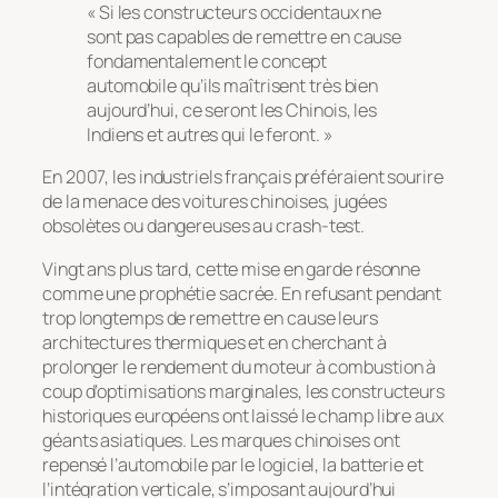
« Si les constructeurs occidentaux ne
sont pas capables de remettre en cause
fondamentalement le concept
automobile qu’ils maîtrisent très bien
aujourd’hui, ce seront les Chinois, les
Indiens et autres qui le feront. »
En 2007, les industriels français préféraient sourire
de la menace des voitures chinoises, jugées
obsolètes ou dangereuses au
crash-test
.
Vingt ans plus tard, cette mise en garde résonne
comme une prophétie sacrée. En refusant pendant
trop longtemps de remettre en cause leurs
architectures thermiques et en cherchant à
prolonger le rendement du moteur à combustion à
coup d’optimisations marginales, les constructeurs
historiques européens ont laissé le champ libre aux
géants asiatiques. Les marques chinoises ont
repensé l’automobile par le logiciel, la batterie et
l’intégration verticale, s’imposant aujourd’hui