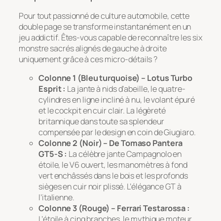
Pour tout passionné de culture automobile, cette
double page se transforme instantanément en un
jeu addictif. Êtes-vous capable de reconnaître les six
monstre sacrés alignés de gauche à droite
uniquement grâce à ces micro-détails ?
Colonne 1 (Bleu turquoise) –
Lotus Turbo
Esprit
:
La jante à nids d’abeille, le quatre-
cylindres en ligne incliné à nu, le volant épuré
et le cockpit en cuir clair. La légèreté
britannique dans toute sa splendeur
compensée par le design en coin de Giugiaro.
Colonne 2 (Noir) –
De Tomaso Pantera
GT5-S
:
La célèbre jante Campagnolo en
étoile, le V6 ouvert, les manomètres à fond
vert enchâssés dans le bois et les profonds
sièges en cuir noir plissé. L’élégance GT à
l’italienne.
Colonne 3 (Rouge) –
Ferrari
Testarossa
:
L’étoile à cinq branches, le mythique moteur