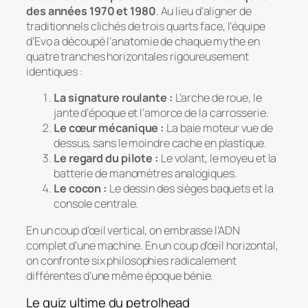
des années 1970 et 1980
. Au lieu d’aligner de
traditionnels clichés de trois quarts face, l’équipe
d’
Evo
a découpé l’anatomie de chaque mythe en
quatre tranches horizontales rigoureusement
identiques :
La signature roulante :
L’arche de roue, le
jante d’époque et l’amorce de la carrosserie.
Le cœur mécanique :
La baie moteur vue de
dessus, sans le moindre cache en plastique.
Le regard du pilote :
Le volant, le moyeu et la
batterie de manomètres analogiques.
Le cocon :
Le dessin des sièges baquets et la
console centrale.
En un coup d’œil vertical, on embrasse l’ADN
complet d’une machine. En un coup d’œil horizontal,
on confronte six philosophies radicalement
différentes d’une même époque bénie.
Le quiz ultime du
petrolhead