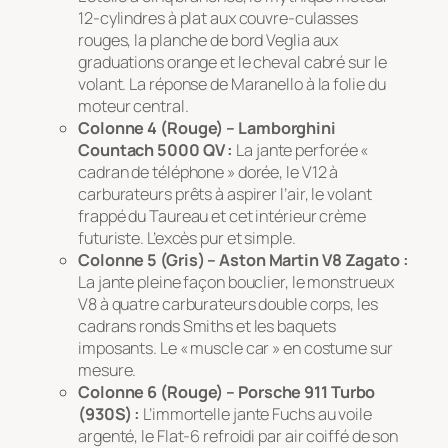
12-cylindres à plat aux couvre-culasses
rouges, la planche de bord Veglia aux
graduations orange et le cheval cabré sur le
volant. La réponse de Maranello à la folie du
moteur central.
Colonne 4 (Rouge) –
Lamborghini
Countach
5000 QV
:
La jante perforée «
cadran de téléphone » dorée, le V12 à
carburateurs prêts à aspirer l’air, le volant
frappé du Taureau et cet intérieur crème
futuriste. L’excès pur et simple.
Colonne 5 (Gris) –
Aston Martin V8 Zagato
:
La jante pleine façon bouclier, le monstrueux
V8 à quatre carburateurs double corps, les
cadrans ronds Smiths et les baquets
imposants. Le « muscle car » en costume sur
mesure.
Colonne 6 (Rouge) –
Porsche 911 Turbo
(930S)
:
L’immortelle jante Fuchs au voile
argenté, le Flat-6 refroidi par air coiffé de son