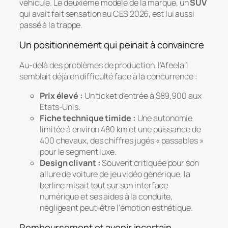
véhicule. Le deuxième modèle de la marque, un
SUV
qui avait fait sensation au CES 2026, est lui aussi
passé à la trappe.
Un positionnement qui peinait à convaincre
Au-delà des problèmes de production, l’Afeela 1
semblait déjà en difficulté face à la concurrence :
Prix élevé :
Un ticket d’entrée à $89,900 aux
Etats-Unis.
Fiche technique timide :
Une autonomie
limitée à environ 480 km et une puissance de
400 chevaux, des chiffres jugés « passables »
pour le segment luxe.
Design clivant :
Souvent critiquée pour son
allure de voiture de jeu vidéo générique, la
berline misait tout sur son interface
numérique et ses aides à la conduite,
négligeant peut-être l’émotion esthétique.
Remboursement et avenir incertain