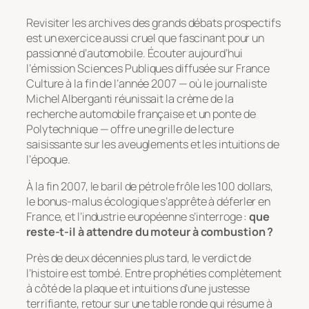
Revisiter les archives des grands débats prospectifs
est un exercice aussi cruel que fascinant pour un
passionné d’automobile. Écouter aujourd’hui
l’émission
Sciences Publiques
diffusée sur France
Culture à la fin de l’année 2007 — où le journaliste
Michel Alberganti réunissait la crème de la
recherche automobile française et un ponte de
Polytechnique — offre une grille de lecture
saisissante sur les aveuglements et les intuitions de
l’époque.
À la fin 2007, le baril de pétrole frôle les 100 dollars,
le bonus-malus écologique s’apprête à déferler en
France, et l’industrie européenne s’interroge :
que
reste-t-il à attendre du moteur à combustion ?
Près de deux décennies plus tard, le verdict de
l’histoire est tombé. Entre prophéties complètement
à côté de la plaque et intuitions d’une justesse
terrifiante, retour sur une table ronde qui résume à