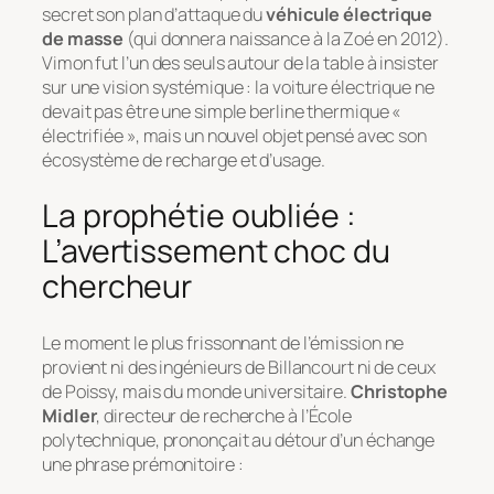
secret son plan d’attaque du
véhicule électrique
de masse
(qui donnera naissance à la Zoé en 2012).
Vimon fut l’un des seuls autour de la table à insister
sur une vision systémique : la voiture électrique ne
devait pas être une simple berline thermique «
électrifiée », mais un nouvel objet pensé avec son
écosystème de recharge et d’usage.
La prophétie oubliée :
L’avertissement choc du
chercheur
Le moment le plus frissonnant de l’émission ne
provient ni des ingénieurs de Billancourt ni de ceux
de Poissy, mais du monde universitaire.
Christophe
Midler
, directeur de recherche à l’École
polytechnique, prononçait au détour d’un échange
une phrase prémonitoire :