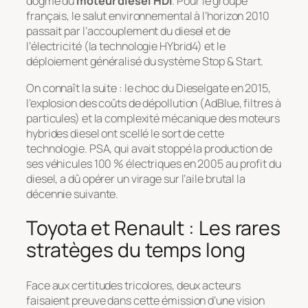
dogme du
moteur diesel HDI
. Pour le groupe
français, le salut environnemental à l’horizon 2010
passait par l’accouplement du diesel et de
l’électricité (la technologie HYbrid4) et le
déploiement généralisé du système
Stop & Start
.
On connaît la suite : le choc du
Dieselgate
en 2015,
l’explosion des coûts de dépollution (AdBlue, filtres à
particules) et la complexité mécanique des moteurs
hybrides diesel ont scellé le sort de cette
technologie. PSA, qui avait stoppé la production de
ses véhicules 100 % électriques en 2005 au profit du
diesel, a dû opérer un virage sur l’aile brutal la
décennie suivante.
Toyota et Renault : Les rares
stratèges du temps long
Face aux certitudes tricolores, deux acteurs
faisaient preuve dans cette émission d’une vision