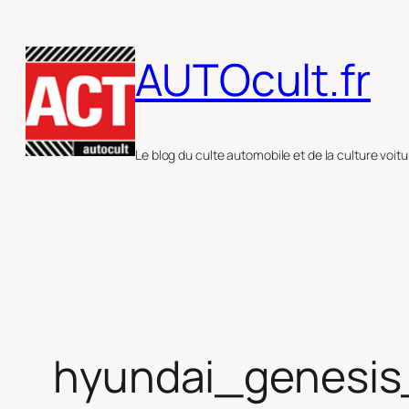
Aller
au
AUTOcult.fr
contenu
Le blog du culte automobile et de la culture voitu
hyundai_genesi