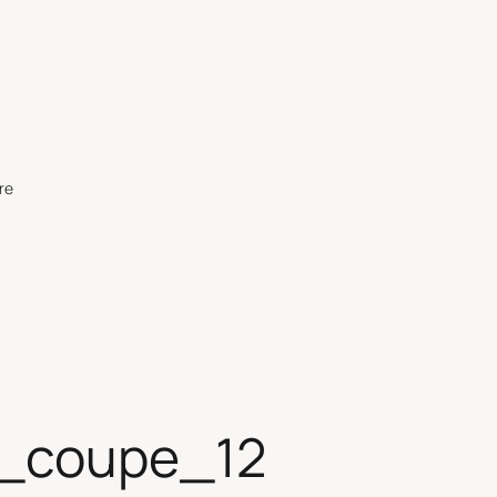
re
s_coupe_12