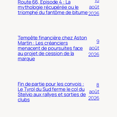
10
Route 66, Épisode 4 : La
août
mythologie récupérée ou le
triomphe du fantôme de bitume
2026
Tempête financière chez Aston
9
Martin : Les créanciers
août
menacent de poursuites face
au projet de cession de la
2026
marque
Fin de partie pour les convois :
8
Le Tyrol du Sud ferme le col du
août
Stelvio aux rallyes et sorties de
2026
clubs