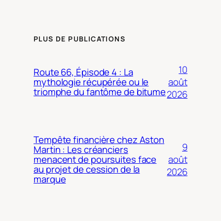
PLUS DE PUBLICATIONS
10
Route 66, Épisode 4 : La
août
mythologie récupérée ou le
triomphe du fantôme de bitume
2026
Tempête financière chez Aston
9
Martin : Les créanciers
août
menacent de poursuites face
au projet de cession de la
2026
marque