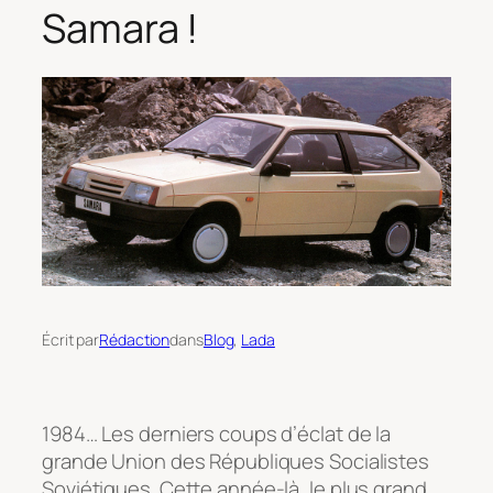
Samara !
Écrit par
Rédaction
dans
Blog
, 
Lada
1984… Les derniers coups d’éclat de la
grande Union des Républiques Socialistes
Soviétiques. Cette année-là, le plus grand