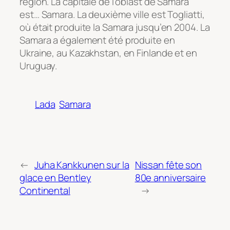
région. La capitale de l’oblast de Samara
est… Samara. La deuxième ville est Togliatti,
où était produite la Samara jusqu’en 2004. La
Samara a également été produite en
Ukraine, au Kazakhstan, en Finlande et en
Uruguay.
Lada
Samara
←
Juha Kankkunen sur la
Nissan fête son
glace en Bentley
80e anniversaire
Continental
→