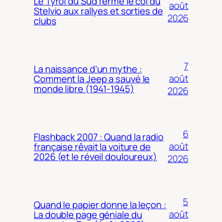
Le Tyrol du Sud ferme le col du
août
Stelvio aux rallyes et sorties de
2026
clubs
7
La naissance d’un mythe :
août
Comment la Jeep a sauvé le
monde libre (1941-1945)
2026
6
Flashback 2007 : Quand la radio
août
française rêvait la voiture de
2026 (et le réveil douloureux)
2026
5
Quand le papier donne la leçon :
août
La double page géniale du