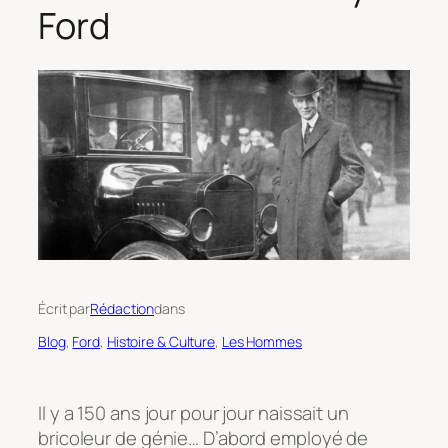
Ford
Écrit par
Rédaction
dans
Blog
, 
Ford
, 
Histoire & Culture
, 
Les Hommes
Il y a 150 ans jour pour jour naissait un
bricoleur de génie… D’abord employé de