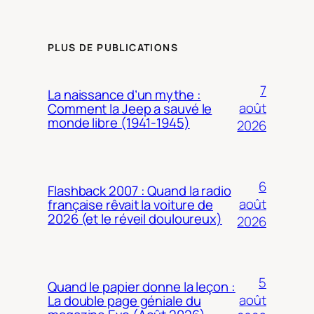
PLUS DE PUBLICATIONS
7
La naissance d’un mythe :
août
Comment la Jeep a sauvé le
monde libre (1941-1945)
2026
6
Flashback 2007 : Quand la radio
août
française rêvait la voiture de
2026 (et le réveil douloureux)
2026
5
Quand le papier donne la leçon :
août
La double page géniale du