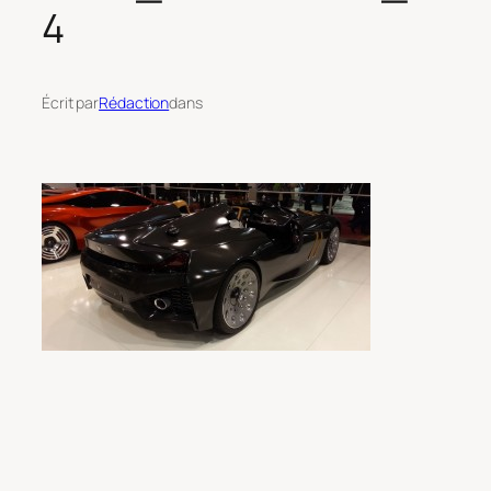
4
Écrit par
Rédaction
dans