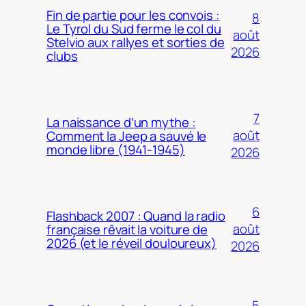
Fin de partie pour les convois :
8
Le Tyrol du Sud ferme le col du
août
Stelvio aux rallyes et sorties de
2026
clubs
7
La naissance d’un mythe :
août
Comment la Jeep a sauvé le
monde libre (1941-1945)
2026
6
Flashback 2007 : Quand la radio
août
française rêvait la voiture de
2026 (et le réveil douloureux)
2026
5