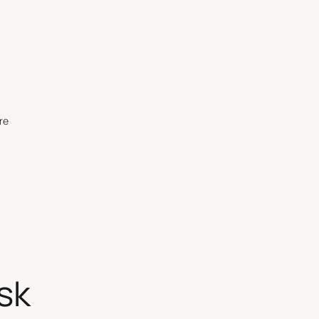
re
sk