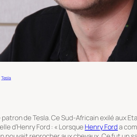
, 
Tesla
e patron de Tesla. Ce Sud-Africain exilé aux Eta
lle d’Henry Ford : « Lorsque
Henry Ford
a comm
n pouvait reprocher aux chevaux. Ce fut un sac