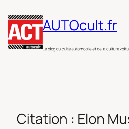
Aller
au
AUTOcult.fr
contenu
Le blog du culte automobile et de la culture voitu
Citation : Elon Mu