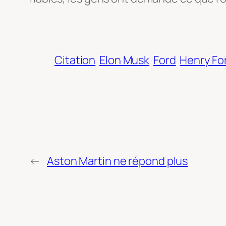
Citation
Elon Musk
Ford
Henry Fo
←
Aston Martin ne répond plus