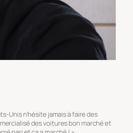
ts-Unis n’hésite jamais à faire des
ercialisé des voitures bon marché et
ré pari et ça a marché ! »