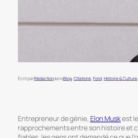
Écrit par
Rédaction
dans
Blog
, 
Citations
, 
Ford
, 
Histoire & Culture
Entrepreneur de génie,
Elon Musk
est l
rapprochements entre son histoire et ce
fiables, les gens ont demandé ce que l’o