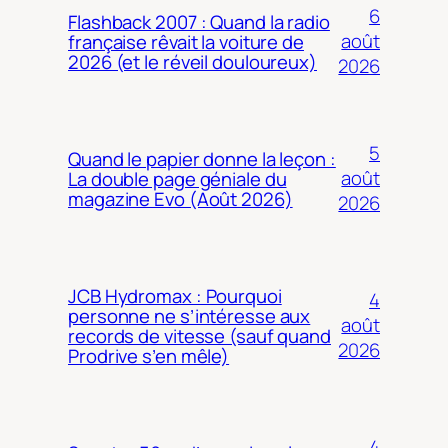
6
Flashback 2007 : Quand la radio
août
française rêvait la voiture de
2026 (et le réveil douloureux)
2026
5
Quand le papier donne la leçon :
août
La double page géniale du
magazine Evo (Août 2026)
2026
JCB Hydromax : Pourquoi
4
personne ne s’intéresse aux
août
records de vitesse (sauf quand
2026
Prodrive s’en mêle)
4