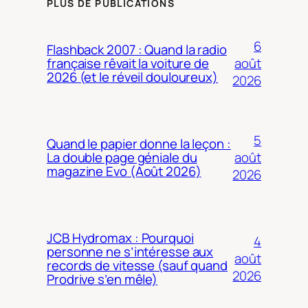
PLUS DE PUBLICATIONS
6
Flashback 2007 : Quand la radio
août
française rêvait la voiture de
2026 (et le réveil douloureux)
2026
5
Quand le papier donne la leçon :
août
La double page géniale du
magazine Evo (Août 2026)
2026
JCB Hydromax : Pourquoi
4
personne ne s’intéresse aux
août
records de vitesse (sauf quand
2026
Prodrive s’en mêle)