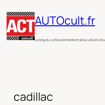
Aller
au
AUTOcult.fr
contenu
Le blog du culte automobile et de la culture voitu
cadillac