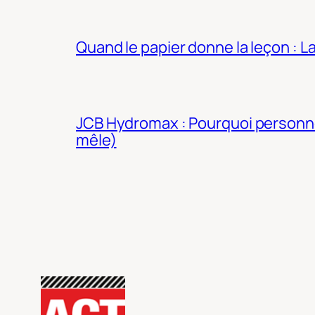
Quand le papier donne la leçon : 
JCB Hydromax : Pourquoi personne 
mêle)