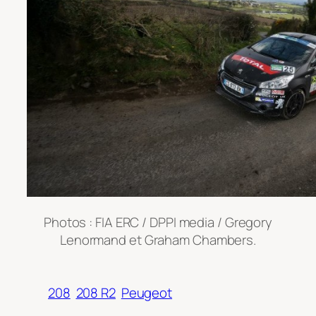
Photos : FIA ERC / DPPI media / Gregory
Lenormand et Graham Chambers.
208
208 R2
Peugeot