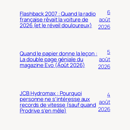
6
Flashback 2007 : Quand la radio
août
française rêvait la voiture de
2026 (et le réveil douloureux)
2026
5
Quand le papier donne la leçon :
août
La double page géniale du
magazine Evo (Août 2026)
2026
JCB Hydromax : Pourquoi
4
personne ne s’intéresse aux
août
records de vitesse (sauf quand
2026
Prodrive s’en mêle)