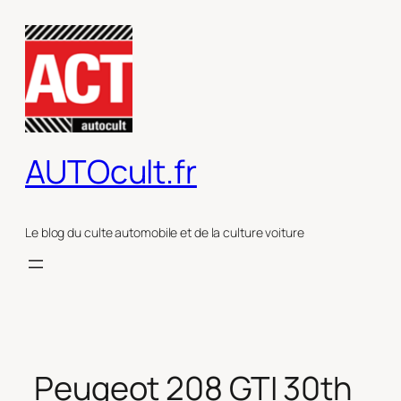
Aller
au
contenu
AUTOcult.fr
Le blog du culte automobile et de la culture voiture
Peugeot 208 GTI 30th