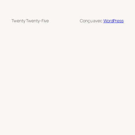
Twenty Twenty-Five
Conçu avec
WordPress