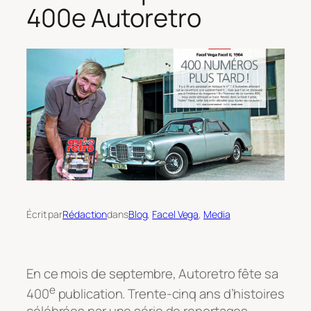
400e Autoretro
Écrit par
Rédaction
dans
Blog
, 
Facel Vega
, 
Media
En ce mois de septembre, Autoretro fête sa
e
400
publication. Trente-cinq ans d’histoires
célébrées par une série de reportages