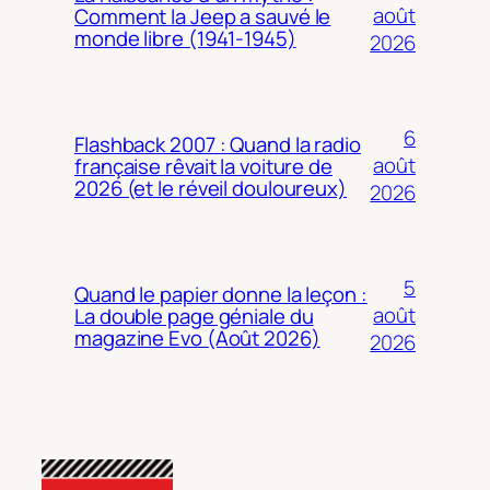
août
Comment la Jeep a sauvé le
monde libre (1941-1945)
2026
6
Flashback 2007 : Quand la radio
août
française rêvait la voiture de
2026 (et le réveil douloureux)
2026
5
Quand le papier donne la leçon :
août
La double page géniale du
magazine Evo (Août 2026)
2026