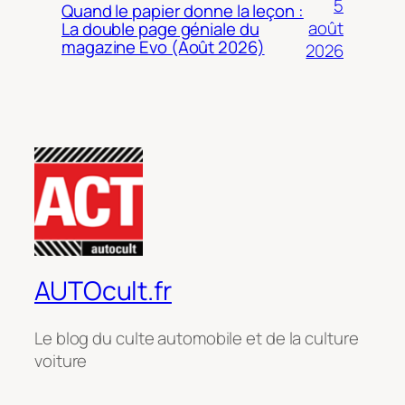
5
Quand le papier donne la leçon :
août
La double page géniale du
magazine Evo (Août 2026)
2026
AUTOcult.fr
Le blog du culte automobile et de la culture
voiture