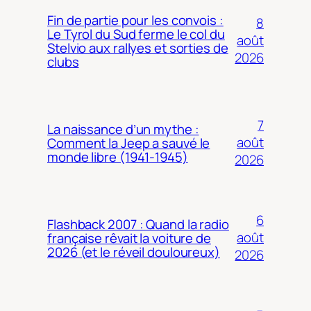
Fin de partie pour les convois :
8
Le Tyrol du Sud ferme le col du
août
Stelvio aux rallyes et sorties de
2026
clubs
7
La naissance d’un mythe :
août
Comment la Jeep a sauvé le
monde libre (1941-1945)
2026
6
Flashback 2007 : Quand la radio
août
française rêvait la voiture de
2026 (et le réveil douloureux)
2026