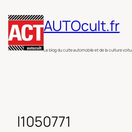
Aller
au
AUTOcult.fr
contenu
Le blog du culte automobile et de la culture voitu
l1050771