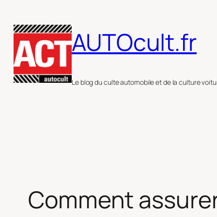
Aller
au
AUTOcult.fr
contenu
Le blog du culte automobile et de la culture voitu
Comment assurer l