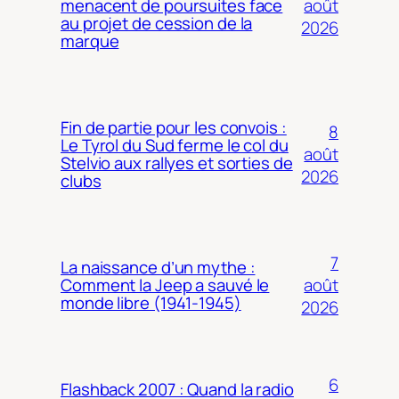
août
menacent de poursuites face
au projet de cession de la
2026
marque
Fin de partie pour les convois :
8
Le Tyrol du Sud ferme le col du
août
Stelvio aux rallyes et sorties de
2026
clubs
7
La naissance d’un mythe :
août
Comment la Jeep a sauvé le
monde libre (1941-1945)
2026
6
Flashback 2007 : Quand la radio