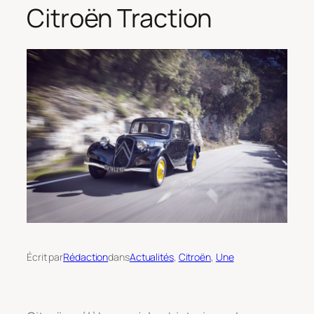
Citroën Traction
Écrit par
Rédaction
dans
Actualités
, 
Citroën
, 
Une