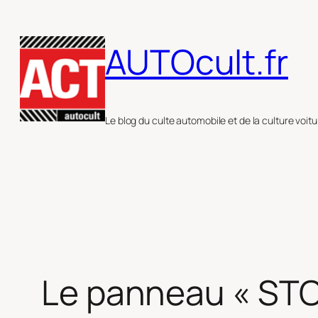
Aller
au
AUTOcult.fr
contenu
Le blog du culte automobile et de la culture voitu
Le panneau « STOP