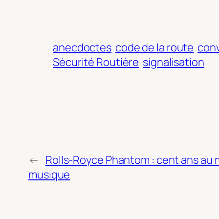
anecdoctes
code de la route
conv
Sécurité Routière
signalisation
←
Rolls-Royce Phantom : cent ans au 
musique