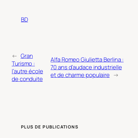
BD
←
Gran
Alfa Romeo Giulietta Berlina :
Turismo :
70 ans d’audace industrielle
l’autre école
et de charme populaire
→
de conduite
PLUS DE PUBLICATIONS