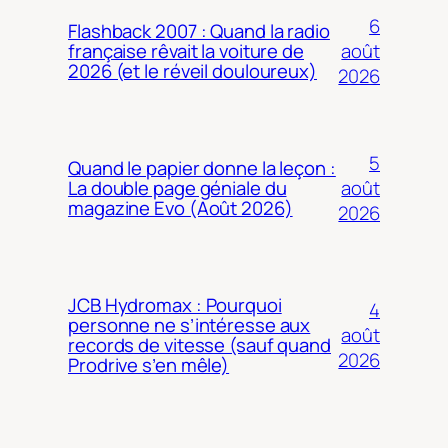
6
Flashback 2007 : Quand la radio
août
française rêvait la voiture de
2026 (et le réveil douloureux)
2026
5
Quand le papier donne la leçon :
août
La double page géniale du
magazine Evo (Août 2026)
2026
JCB Hydromax : Pourquoi
4
personne ne s’intéresse aux
août
records de vitesse (sauf quand
2026
Prodrive s’en mêle)