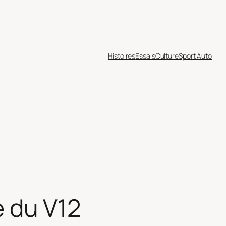
Histoires
Essais
Culture
Sport Auto
e du V12