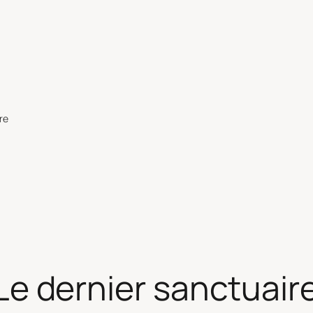
re
: Le dernier sanctuair