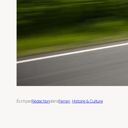
Écrit par
Rédaction
dans
Ferrari
, 
Histoire & Culture