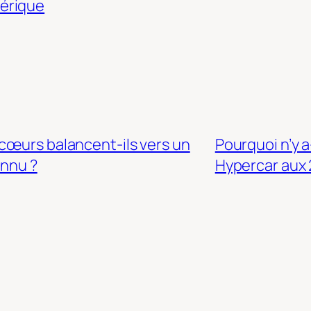
érique
cœurs balancent-ils vers un
Pourquoi n’y 
onnu ?
Hypercar aux 