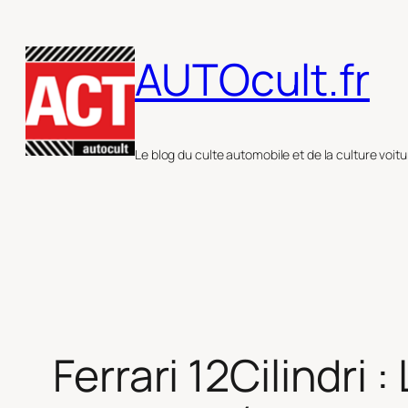
Aller
au
AUTOcult.fr
contenu
Le blog du culte automobile et de la culture voitu
Ferrari 12Cilindri 