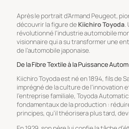
Après le portrait d’Armand Peugeot, pion
découvrir la figure de
Kiichiro Toyoda
.
révolutionné l’industrie automobile mond
visionnaire qui a su transformer une ent
de l’automobile japonaise.
De la Fibre Textile à la Puissance Autom
Kiichiro Toyoda est né en 1894, fils de 
imprégné de la culture de l’innovation et
l’entreprise familiale, Toyoda Automatic 
fondamentaux de la production : réduir
principes, qu’il théorisera plus tard, d
En 1929, son père lui confie la tâche d’