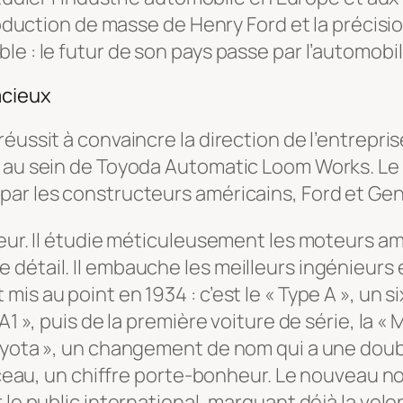
roduction de masse de Henry Ford et la précisio
e : le futur de son pays passe par l’automobil
acieux
ussit à convaincre la direction de l’entreprise 
 au sein de Toyoda Automatic Loom Works. Le pa
par les constructeurs américains, Ford et Gen
ieur. Il étudie méticuleusement les moteurs a
 détail. Il embauche les meilleurs ingénieurs
s au point en 1934 : c’est le « Type A », un si
A1 », puis de la première voiture de série, la 
oyota », un changement de nom qui a une double
pinceau, un chiffre porte-bonheur. Le nouveau
 le public international, marquant déjà la vol