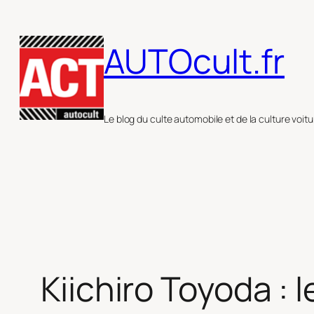
Aller
au
AUTOcult.fr
contenu
Le blog du culte automobile et de la culture voitu
Kiichiro Toyoda : 