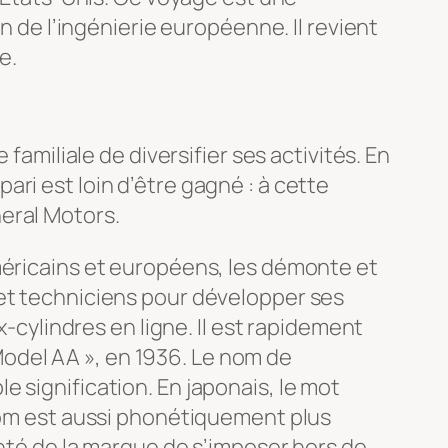
n de l’ingénierie européenne. Il revient
e.
familiale de diversifier ses activités. En
ri est loin d’être gagné : à cette
eral Motors.
méricains et européens, les démonte et
 et techniciens pour développer ses
x-cylindres en ligne. Il est rapidement
« Model AA », en 1936. Le nom de
 signification. En japonais, le mot
 nom est aussi phonétiquement plus
onté de la marque de s’imposer hors de