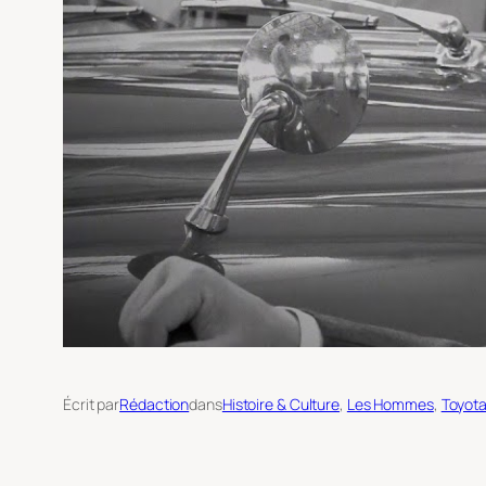
Écrit par
Rédaction
dans
Histoire & Culture
, 
Les Hommes
, 
Toyot