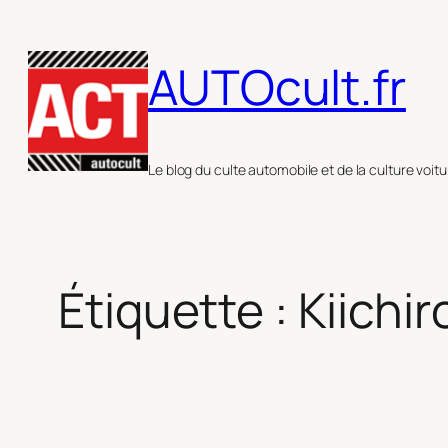
Aller
au
AUTOcult.fr
contenu
Le blog du culte automobile et de la culture voitu
Étiquette :
Kiichi