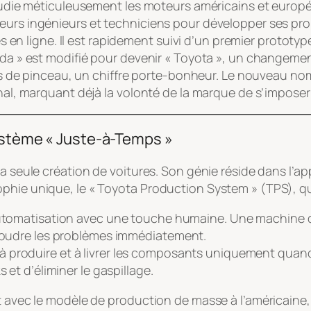
 étudie méticuleusement les moteurs américains et europ
leurs ingénieurs et techniciens pour développer ses pr
es en ligne. Il est rapidement suivi d’un premier prototyp
yoda » est modifié pour devenir « Toyota », un changeme
raits de pinceau, un chiffre porte-bonheur. Le nouveau 
onal, marquant déjà la volonté de la marque de s’imposer 
Système « Juste-à-Temps »
a seule création de voitures. Son génie réside dans l’ap
phie unique, le « Toyota Production System » (TPS), qui 
’automatisation avec une touche humaine. Une machine do
ésoudre les problèmes immédiatement.
 à produire et à livrer les composants uniquement quand 
 et d’éliminer le gaspillage.
pt avec le modèle de production de masse à l’américaine