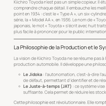
Kiichiro Toyoda n’est pas un simple copieur. Il
comprendre chaque détail. Il embauche les meil
point en 1934 : c’est le « Type A », un six-cylindr
série, la « Model AA », en 1936. Le nom de « To
japonais, le mot « Toyota » s’écrit avec huit t
plus facile à prononcer pour le public internati
La Philosophie de la Production et le 
La vision de Kiichiro Toyoda ne se résume pas à l
production automobile. Il développe une philoso
Le Jidoka
: l’autonomation, c’est-à-dire l
de défaut, permettant d’identifier et de r
Le Juste-à-temps (JAT)
: ce système vise
suffisante. Cela permet de réduire les stocks
Cette philosophie est révolutionnaire. Elle rom