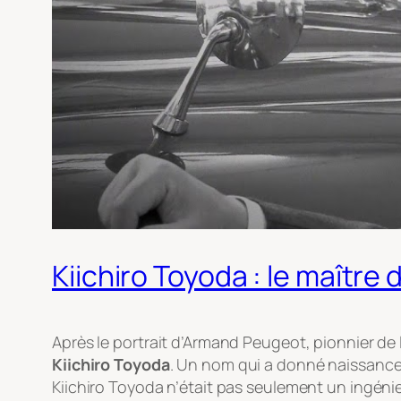
Kiichiro Toyoda : le maître 
Après le portrait d’Armand Peugeot, pionnier de l
Kiichiro Toyoda
. Un nom qui a donné naissance 
Kiichiro Toyoda n’était pas seulement un ingénieu