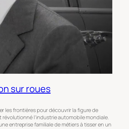
pon sur roues
r les frontières pour découvrir la figure de
 révolutionné l’industrie automobile mondiale.
une entreprise familiale de métiers à tisser en un