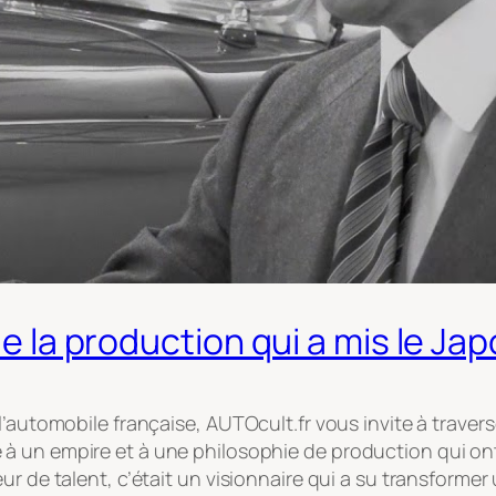
de la production qui a mis le Ja
’automobile française, AUTOcult.fr vous invite à traverse
à un empire et à une philosophie de production qui ont
r de talent, c’était un visionnaire qui a su transformer 