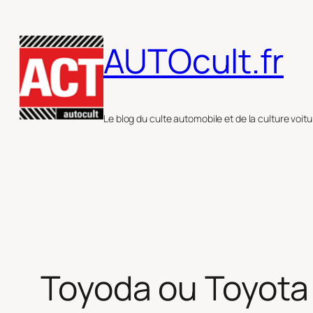
Aller
au
AUTOcult.fr
contenu
Le blog du culte automobile et de la culture voitu
Toyoda ou Toyota