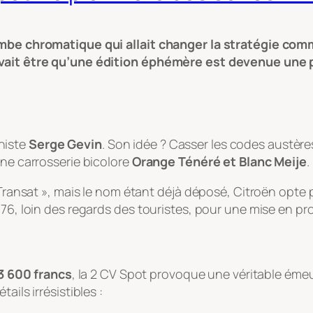
ombe chromatique qui allait changer la stratégie com
evait être qu’une édition éphémère est devenue une p
histe
Serge Gevin
. Son idée ? Casser les codes austère
une carrosserie bicolore
Orange Ténéré et Blanc Meije
.
« Transat », mais le nom étant déjà déposé, Citroën opte
976, loin des regards des touristes, pour une mise en pro
3 600 francs
, la 2 CV Spot provoque une véritable éme
ails irrésistibles :