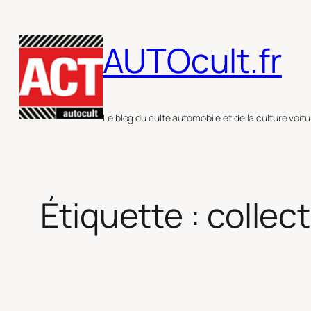
Aller
au
AUTOcult.fr
contenu
Le blog du culte automobile et de la culture voitu
Étiquette :
collec