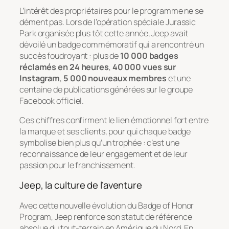
L’intérêt des propriétaires pour le programme ne se
dément pas. Lors de l’opération spéciale
Jurassic
Park
organisée plus tôt cette année, Jeep avait
dévoilé un badge commémoratif qui a rencontré un
succès foudroyant : plus de
10 000 badges
réclamés en 24 heures
,
40 000 vues sur
Instagram
,
5 000 nouveaux membres
et une
centaine de publications générées sur le groupe
Facebook officiel.
Ces chiffres confirment le lien émotionnel fort entre
la marque et ses clients, pour qui chaque badge
symbolise bien plus qu’un trophée : c’est une
reconnaissance de leur engagement et de leur
passion pour le franchissement.
Jeep, la culture de l’aventure
Avec cette nouvelle évolution du
Badge of Honor
Program
, Jeep renforce son statut de référence
absolue du tout-terrain en Amérique du Nord. En