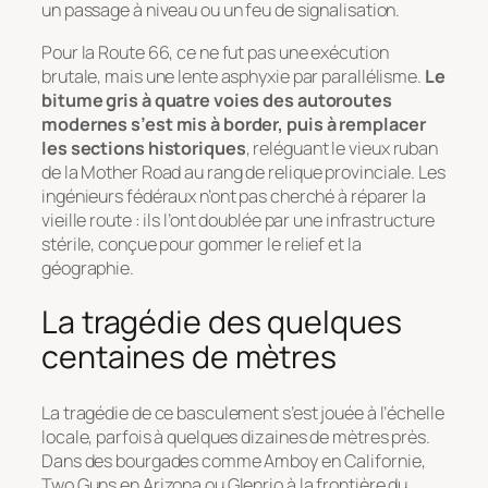
un passage à niveau ou un feu de signalisation.
Pour la Route 66, ce ne fut pas une exécution
brutale, mais une lente asphyxie par parallélisme.
Le
bitume gris à quatre voies des autoroutes
modernes s’est mis à border, puis à remplacer
les sections historiques
, reléguant le vieux ruban
de la
Mother Road
au rang de relique provinciale. Les
ingénieurs fédéraux n’ont pas cherché à réparer la
vieille route : ils l’ont doublée par une infrastructure
stérile, conçue pour gommer le relief et la
géographie.
La tragédie des quelques
centaines de mètres
La tragédie de ce basculement s’est jouée à l’échelle
locale, parfois à quelques dizaines de mètres près.
Dans des bourgades comme Amboy en Californie,
Two Guns en Arizona ou Glenrio à la frontière du