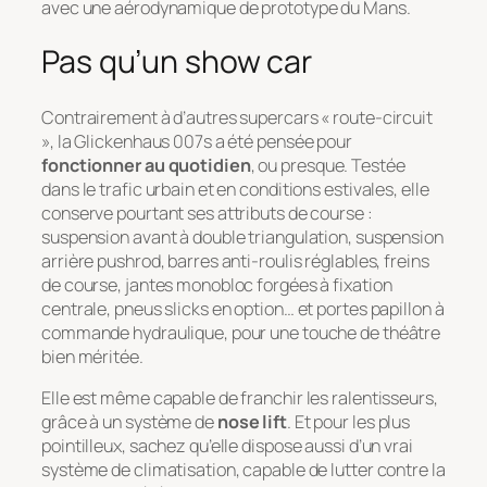
avec une aérodynamique de prototype du Mans.
Pas qu’un show car
Contrairement à d’autres supercars « route-circuit
», la Glickenhaus 007s a été pensée pour
fonctionner au quotidien
, ou presque. Testée
dans le trafic urbain et en conditions estivales, elle
conserve pourtant ses attributs de course :
suspension avant à double triangulation, suspension
arrière pushrod, barres anti-roulis réglables, freins
de course, jantes monobloc forgées à fixation
centrale, pneus slicks en option… et portes papillon à
commande hydraulique, pour une touche de théâtre
bien méritée.
Elle est même capable de franchir les ralentisseurs,
grâce à un système de
nose lift
. Et pour les plus
pointilleux, sachez qu’elle dispose aussi d’un vrai
système de climatisation, capable de lutter contre la