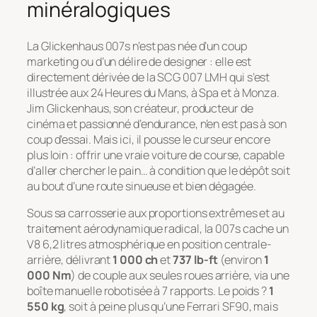
minéralogiques
La Glickenhaus 007s n’est pas née d’un coup
marketing ou d’un délire de designer : elle est
directement dérivée de la SCG 007 LMH qui s’est
illustrée aux 24 Heures du Mans, à Spa et à Monza.
Jim Glickenhaus, son créateur, producteur de
cinéma et passionné d’endurance, n’en est pas à son
coup d’essai. Mais ici, il pousse le curseur encore
plus loin : offrir une vraie voiture de course, capable
d’aller chercher le pain… à condition que le dépôt soit
au bout d’une route sinueuse et bien dégagée.
Sous sa carrosserie aux proportions extrêmes et au
traitement aérodynamique radical, la 007s cache un
V8 6,2 litres atmosphérique en position centrale-
arrière, délivrant
1 000 ch
et
737 lb-ft
(environ
1
000 Nm
) de couple aux seules roues arrière, via une
boîte manuelle robotisée à 7 rapports. Le poids ?
1
550 kg
, soit à peine plus qu’une Ferrari SF90, mais