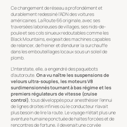
Ce changement de réseau a profondément et
durablement redessiné l’ADN des voitures
américaines. La Route 66 originale, avec ses
traversées laborieuses de villages, ses nids-de-
poule et ses cols sinueux redoutables comme les
Black Mountains, exigeait des machines capables
de relancer, de freiner et d’endurer la surchauffe
dans les embouteillages locaux sous un soleil de
plomb.
L’Interstate, elle, a engendré des paquebots
d’autoroute.
On a vu naître les suspensions de
velours ultra-souples, les moteurs V8
surdimensionnés tournant à bas régime et les
premiers régulateurs de vitesse (cruise
control)
, tous développés pour anesthésier l’ennui
de lignes droites infinies où le conducteur n’avait
plus besoin de lire la route. Le voyage n’était plus une
aventure humaine ponctuée de haltes forcées et de
rencontres de fortune, il devenait une corvée