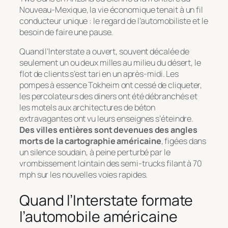
Nouveau-Mexique, la vie économique tenait à un fil
conducteur unique : le regard de l’automobiliste et le
besoin de faire une pause.
Quand l’Interstate a ouvert, souvent décalée de
seulement un ou deux milles au milieu du désert, le
flot de clients s’est tari en un après-midi. Les
pompes à essence
Tokheim
ont cessé de cliqueter,
les percolateurs des
diners
ont été débranchés et
les motels aux architectures de béton
extravagantes ont vu leurs enseignes s’éteindre.
Des villes entières sont devenues des angles
morts de la cartographie américaine
, figées dans
un silence soudain, à peine perturbé par le
vrombissement lointain des
semi-trucks
filant à 70
mph sur les nouvelles voies rapides.
Quand l’Interstate formate
l’automobile américaine