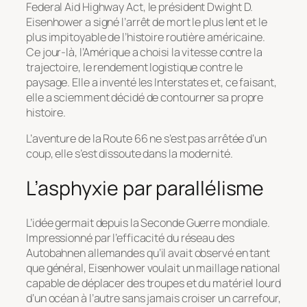
Federal Aid Highway Act
, le président Dwight D.
Eisenhower a signé l’arrêt de mort le plus lent et le
plus impitoyable de l’histoire routière américaine.
Ce jour-là, l’Amérique a choisi la vitesse contre la
trajectoire, le rendement logistique contre le
paysage. Elle a inventé les
Interstates
et, ce faisant,
elle a sciemment décidé de contourner sa propre
histoire.
L’aventure de la Route 66 ne s’est pas arrêtée d’un
coup, elle s’est dissoute dans la modernité.
L’asphyxie par parallélisme
L’idée germait depuis la Seconde Guerre mondiale.
Impressionné par l’efficacité du réseau des
Autobahnen
allemandes qu’il avait observé en tant
que général, Eisenhower voulait un maillage national
capable de déplacer des troupes et du matériel lourd
d’un océan à l’autre sans jamais croiser un carrefour,