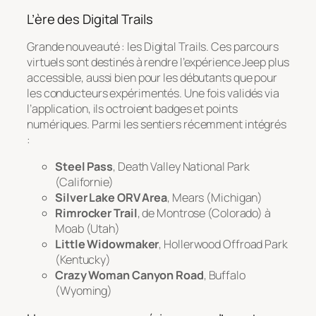
L’ère des
Digital Trails
Grande nouveauté : les
Digital Trails
. Ces parcours
virtuels sont destinés à rendre l’expérience Jeep plus
accessible, aussi bien pour les débutants que pour
les conducteurs expérimentés. Une fois validés via
l’application, ils octroient badges et points
numériques. Parmi les sentiers récemment intégrés
:
Steel Pass
, Death Valley National Park
(Californie)
Silver Lake ORV Area
, Mears (Michigan)
Rimrocker Trail
, de Montrose (Colorado) à
Moab (Utah)
Little Widowmaker
, Hollerwood Offroad Park
(Kentucky)
Crazy Woman Canyon Road
, Buffalo
(Wyoming)