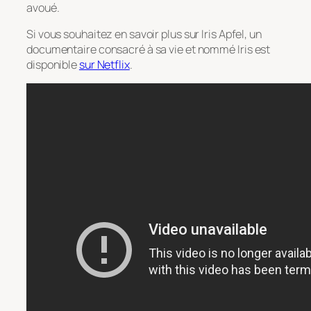
avoué.
Si vous souhaitez en savoir plus sur Iris Apfel, un
documentaire consacré à sa vie et nommé
Iris
est
disponible
sur Netflix
.