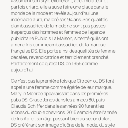
Assumant son style exubérant, accumulateur et
parfois criard, elle a su se faire une place dans le
monde de la mode et révèle aujourd’hui une
indéniable aura, malgré ses 94 ans. Ses qualités
d’ambassadrice de la mode ne sont pas passés
inaperçus des hommes et femmes de l’agence
publicitaire Publicis La Maison, si tenté qu’ils ont
amené Iris comme ambassadrice de la marque
française DS. Elle porte ainsi des qualités de femme
décalée, revendicatrice et terriblement branché.
Parfaitement ce qu’est DS, en 1955 comme
aujourd’hui.
Ce n’est pas la première fois que Citroën ou DS font
appel à une femme comme égérie de leur marque.
Marylin Monroe apparaissait dans les premières
pubs DS, Grace Jones dans les années 80, puis
Claudia Schiffer dans les années 90 furent les
icônes du double chevrons. 2015 semble être l’année
de Iris Apfel, son âge passant bien au second plan,
DS préférant son image d’icône de la mode, du style