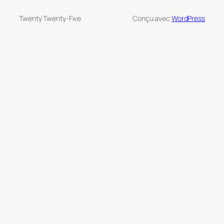
Twenty Twenty-Five
Conçu avec
WordPress