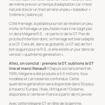
de même prévoir un temps d’adaptation car il n’est
naturel d’avoir un train arrière un peu « baladeur »
(même si j’adore ça).
Côté freinage, la pédale pourrait se révélait un peu
molle, le freinage un peu faible mais il ne s’agit pas
ici de la Mégane R.S. : on parle ici de la GT. Pas de
procès d’intention donc, le freinage est bien adapté
à la GT. Cela dit, dans sa globalité, la GT est de fort
bon augure pour la R.S., si elle existe un jour dans sa
version « quatrième génération ».
Allez, on conclut : prenons la GT, oublions la GT
line et merci Renault !
Depuis son lancement en
1995, Mégane a été produite à 6,6 millions, tous
modèles et carrosseries confondus. Cette
quatrième génération sera disponible dans 50 pays,
à travers l’Europe, l’Asie, l’Afrique et l’Océanie,
disponible à l vente en France à partir de mi janvier.
Avec cette Mégane GT en tête de la gamme,