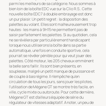
parmi les meilleurs de sa catégorie. Nous sommes à
bien loin de la boîte EDC vue sur la Clio R.S.. Cette
nouvelle boîte EDC7 à double embrayage est donc
un pur plaisir. Un petit regret : la disposition des
palettes au volant. Elles sont malheureusement trop
hautes : les mains à 9H15 ne permettent pas de
saisir parfaitement les palettes. Si au quotidien, cela
ne se révèlera par particulièrement handicapant
lorsque nous utiliserons la boîte dans sa partie
automatique, une fois en conduite sportive, cela
pourrait se révéler pénible pour qui veut jouer des
palettes. Côté moteur, les 205 chevaux emmènent
la belle sans faillir. Ils sont bien présents, en
souplesse, malgré un petit manque de puissance et
de couple à bas régime. Il n’empêche qu’en
circulation de tous les jours, sans jouer les pilotes,
l’utilisation de Mégane GT se montre très facile, en
ville, cycle mixte ou autoroute. Pour cette dernière,
Mégane GT est d’ailleurs équipée de série du
régulateur de vitesses adaptatif. A noter, un peu de