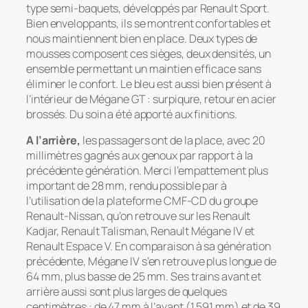
type semi-baquets, développés par Renault Sport.
Bien enveloppants, ils se montrent confortables et
nous maintiennent bien en place. Deux types de
mousses composent ces sièges, deux densités, un
ensemble permettant un maintien efficace sans
éliminer le confort. Le bleu est aussi bien présent à
l’intérieur de Mégane GT : surpiqure, retour en acier
brossés. Du soin a été apporté aux finitions.
A l’arrière,
les passagers ont de la place, avec 20
millimètres gagnés aux genoux par rapport à la
précédente génération. Merci l’empattement plus
important de 28 mm, rendu possible par à
l’utilisation de la plateforme CMF-CD du groupe
Renault-Nissan, qu’on retrouve sur les Renault
Kadjar, Renault Talisman, Renault Mégane IV et
Renault Espace V. En comparaison à sa génération
précédente, Mégane IV s’en retrouve plus longue de
64 mm, plus basse de 25 mm. Ses trains avant et
arrière aussi sont plus larges de quelques
centimètres : de 47 mm à l’avant (1 591 mm) et de 39