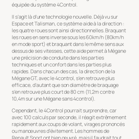
équipée du système 4Control.
Il s’agit là d’une technologie nouvelle. Déjà vu sur
Espace et Talisman, ce système aide à la direction :
les quatre roues sont ainsi directionnelles. Braquant
les roues en sens inverse sous les 60km/h (80km/h
en mode sport) et braquant dans le même sens aux
dessus de ses vitesses, cette aide permet à Mégane
une précision de conduite dans les parties
techniques et un confort dans les parties plus
rapides. Dans chacun des cas, la direction de la
Mégane GT, avec le 4control, s’en retrouve plus
efficace, d’autant que son diamètre de braquage
s’en retrouve plus court de 80 cm (11,2m contre
10,4m sur une Mégane sans 4control).
Cependant, le 4Control pourrait surprendre, car
avec 100 calculs par seconde, il réagit extrêmement
rapidement aux coups de volant, virages prononcés
ou manœuvres d’évitement. Les hommes de
Renault Sport ont bien œuvré, mais il faudrait tout