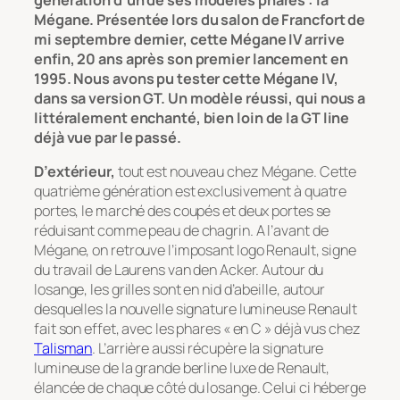
Mégane. Présentée lors du salon de Francfort de
mi septembre dernier, cette Mégane IV arrive
enfin, 20 ans après son premier lancement en
1995. Nous avons pu tester cette Mégane IV,
dans sa version GT. Un modèle réussi, qui nous a
littéralement enchanté, bien loin de la GT line
déjà vue par le passé.
D’extérieur,
tout est nouveau chez Mégane. Cette
quatrième génération est exclusivement à quatre
portes, le marché des coupés et deux portes se
réduisant comme peau de chagrin. A l’avant de
Mégane, on retrouve l’imposant logo Renault, signe
du travail de Laurens van den Acker. Autour du
losange, les grilles sont en nid d’abeille, autour
desquelles la nouvelle signature lumineuse Renault
fait son effet, avec les phares « en C » déjà vus chez
Talisman
. L’arrière aussi récupère la signature
lumineuse de la grande berline luxe de Renault,
élancée de chaque côté du losange. Celui ci héberge