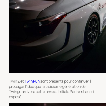
Twin’Z et
Twin’Run
sont présents pour continuer à
propager l’idée que la troisième génération de
Twingo arrivera cette année. Initiale Paris est aussi
exposé.