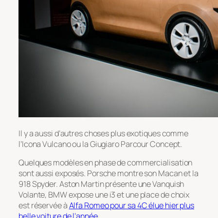
Il y a aussi d’autres choses plus exotiques comme
l’Icona Vulcano ou la Giugiaro Parcour Concept.
Quelques modèles en phase de commercialisation
sont aussi exposés. Porsche montre son Macan et la
918 Spyder. Aston Martin présente une Vanquish
Volante, BMW expose une i3 et une place de choix
est réservée à
Alfa Romeo pour sa 4C élue hier plus
belle voiture de l’année
.