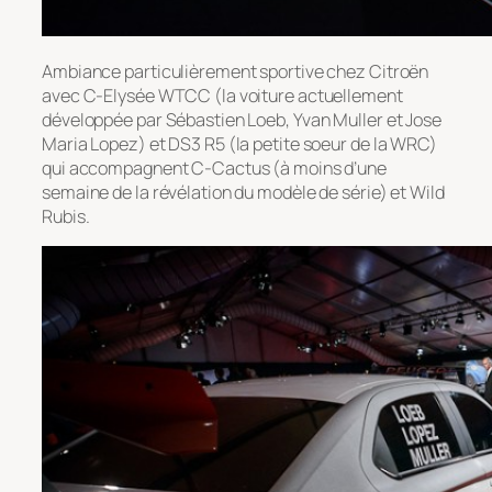
Ambiance particulièrement sportive chez Citroën
avec C-Elysée WTCC (la voiture actuellement
développée par Sébastien Loeb, Yvan Muller et Jose
Maria Lopez) et DS3 R5 (la petite soeur de la WRC)
qui accompagnent C-Cactus (à moins d’une
semaine de la révélation du modèle de série) et Wild
Rubis.