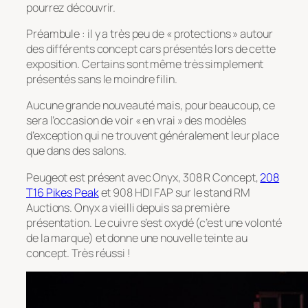
pourrez découvrir.
Préambule : il y a très peu de « protections » autour
des différents concept cars présentés lors de cette
exposition. Certains sont même très simplement
présentés sans le moindre filin.
Aucune grande nouveauté mais, pour beaucoup, ce
sera l’occasion de voir « en vrai » des modèles
d’exception qui ne trouvent généralement leur place
que dans des salons.
Peugeot est présent avec Onyx, 308 R Concept,
208
T16 Pikes Peak
et 908 HDI FAP sur le stand RM
Auctions. Onyx a vieilli depuis sa première
présentation. Le cuivre s’est oxydé (c’est une volonté
de la marque) et donne une nouvelle teinte au
concept. Très réussi !