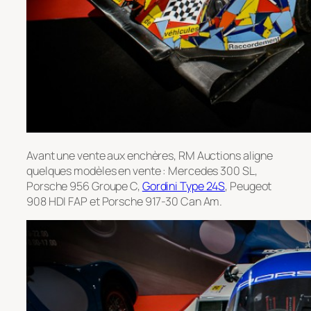
Avant une vente aux enchères, RM Auctions aligne
quelques modèles en vente : Mercedes 300 SL,
Porsche 956 Groupe C,
Gordini Type 24S
, Peugeot
908 HDI FAP et Porsche 917-30 Can Am.