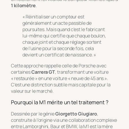
1 kilomètre
.
« Réinitialiser un compteur est
généralement un acte passible de
poursuites. Mais quand c’est le fabricant
lui-même qui certifie que chaque boulon,
chaque joint et chaque réglage sortent
de l’usine pour la seconde fois, cela
devient un certificat de naissance. »
Cette approche rappelle celle de Porsche avec
certaines
Carrera GT
, transformant une voiture
« restaurée » en une voiture « neuve de 45 ans ».
C’est une distinction subtile mais capitale pour la
valeur sur le marché.
Pourquoi la M1 mérite un tel traitement ?
Dessinée par le génie
Giorgetto Giugiaro
,
construite à l’origine via une collaboration complexe
entre Lamborghini, Baur et BMW, la M1 est la mère