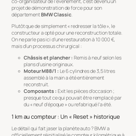
co-organisateur de l’événement, c’est devenu un
projet de démonstration de force pour son
département
BMW Classic
.
Plutôt que de simplement « redresser la tôle », le
constructeur a opté pour une reconstruction totale.
On ne parle pas ici d’une restauration à 10 000 €,
mais d’un processus chirurgical :
Châssis et plancher :
Remis à neuf selon les
plans d’usine originaux.
Moteur M88/1 :
Le 6 cylindres de 3,5 litres
assemblé à la main a été entièrement
reconstruit.
Composants :
Exit les pièces d’occasion ;
presque tout ce qui pouvait être remplacé par
du « neuf d’époque » ou refabriqué l’a été.
1 km au compteur : Un « Reset » historique
Le détail qui fait jaser la planète auto ? BMW a
officiellement réinitialisé le compteur kilométrique à