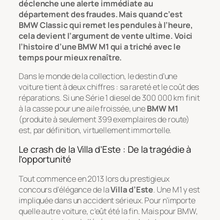
déclenche une alerte immédiate au
département des fraudes. Mais quand c’est
BMW Classic qui remet les pendules à l’heure,
cela devient l’argument de vente ultime. Voici
l’histoire d’une BMW M1 qui a triché avec le
temps pour mieux renaître.
Dans le monde de la collection, le destin d’une
voiture tient à deux chiffres : sa rareté et le coût des
réparations. Si une Série 1 diesel de 300 000 km finit
à la casse pour une aile froissée, une
BMW M1
(produite à seulement 399 exemplaires de route)
est, par définition, virtuellement immortelle.
Le crash de la Villa d’Este : De la tragédie à
l’opportunité
Tout commence en 2013 lors du prestigieux
concours d’élégance de la
Villa d’Este
. Une M1 y est
impliquée dans un accident sérieux. Pour n’importe
quelle autre voiture, c’eût été la fin. Mais pour BMW,