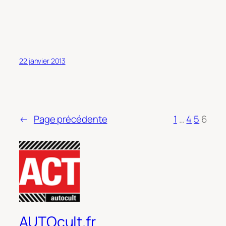
22 janvier 2013
←
Page précédente
1
…
4
5
6
AUTOcult.fr