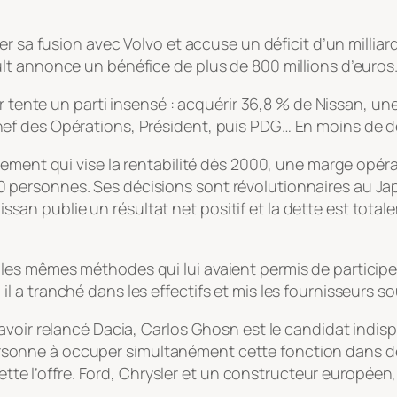
er sa fusion avec Volvo et accuse un déficit d’un millia
lt annonce un bénéfice de plus de 800 millions d’euros
r tente un parti insensé : acquérir 36,8 % de Nissan, une
ef des Opérations, Président, puis PDG… En moins de d
sement qui vise la rentabilité dès 2000, une marge opér
1 000 personnes. Ses décisions sont révolutionnaires au J
, Nissan publie un résultat net positif et la dette est t
sant les mêmes méthodes qui lui avaient permis de participe
a tranché dans les effectifs et mis les fournisseurs so
avoir relancé Dacia, Carlos Ghosn est le candidat indi
e personne à occuper simultanément cette fonction dans 
jette l’offre. Ford, Chrysler et un constructeur européen,