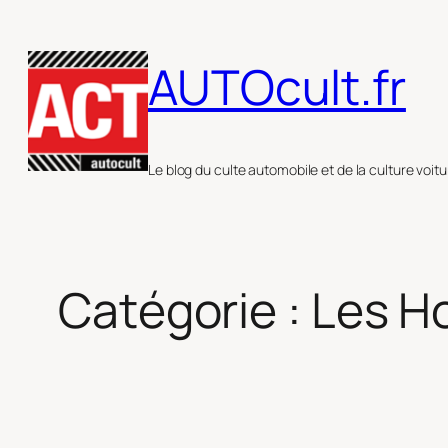
Aller
au
AUTOcult.fr
contenu
Le blog du culte automobile et de la culture voitu
Catégorie :
Les 