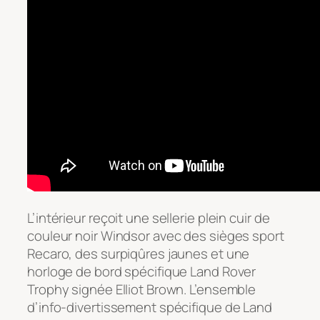
L’intérieur reçoit une sellerie plein cuir de
couleur noir Windsor avec des sièges sport
Recaro, des surpiqûres jaunes et une
horloge de bord spécifique Land Rover
Trophy signée Elliot Brown. L’ensemble
d’info-divertissement spécifique de Land