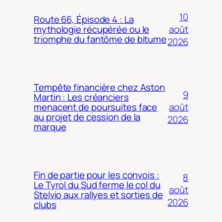
10
Route 66, Épisode 4 : La
août
mythologie récupérée ou le
triomphe du fantôme de bitume
2026
Tempête financière chez Aston
9
Martin : Les créanciers
août
menacent de poursuites face
au projet de cession de la
2026
marque
Fin de partie pour les convois :
8
Le Tyrol du Sud ferme le col du
août
Stelvio aux rallyes et sorties de
2026
clubs