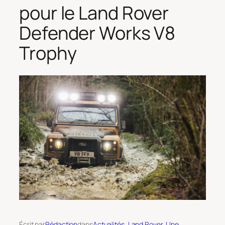
pour le Land Rover
Defender Works V8
Trophy
Écrit par
Rédaction
dans
Actualités
, 
Land Rover
, 
Une