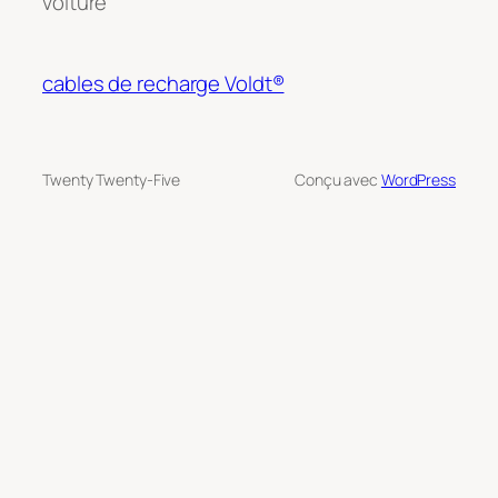
voiture
cables de recharge Voldt®
Twenty Twenty-Five
Conçu avec
WordPress