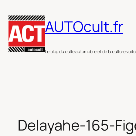
Aller
au
AUTOcult.fr
contenu
Le blog du culte automobile et de la culture voitu
Delayahe-165-Fig