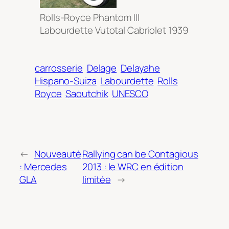
Rolls-Royce Phantom III
Labourdette Vutotal Cabriolet 1939
carrosserie
Delage
Delayahe
Hispano-Suiza
Labourdette
Rolls
Royce
Saoutchik
UNESCO
←
Nouveauté
Rallying can be Contagious
: Mercedes
2013 : le WRC en édition
GLA
limitée
→