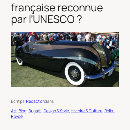
française reconnue
par l’UNESCO ?
Écrit par
Rédaction
dans
Art
, 
Blog
, 
Bugatti
, 
Design & Style
, 
Histoire & Culture
, 
Rolls-
Royce