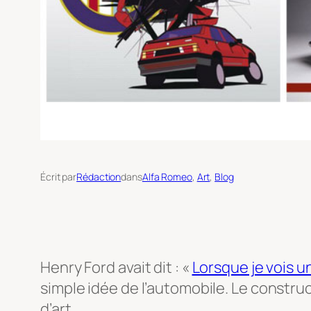
Écrit par
Rédaction
dans
Alfa Romeo
, 
Art
, 
Blog
Henry Ford avait dit : «
Lorsque je vois 
simple idée de l’automobile. Le construc
d’art.