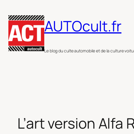
Aller
au
AUTOcult.fr
contenu
Le blog du culte automobile et de la culture voitu
L’art version Alfa