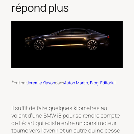
répond plus
Écrit par
Jérémie Klaxon
dans
Aston Martin
, 
Blog
, 
Editorial
Il suffit de faire quelques kilomètres au
volant d’une BMW i8 pour se rendre compte
de l’écart qui existe entre un constructeur
tourné vers l’avenir et un autre qui ne cesse