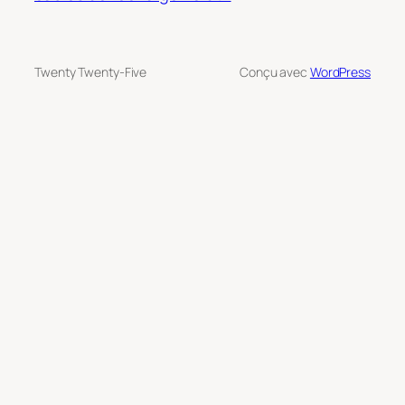
Twenty Twenty-Five
Conçu avec
WordPress