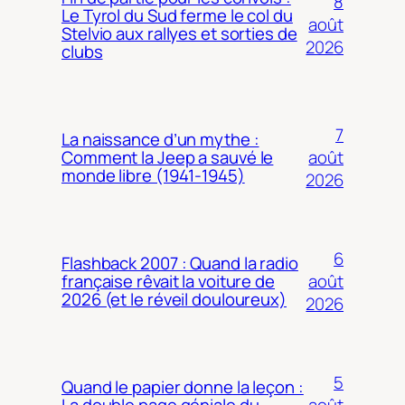
8
Le Tyrol du Sud ferme le col du
août
Stelvio aux rallyes et sorties de
2026
clubs
7
La naissance d’un mythe :
août
Comment la Jeep a sauvé le
monde libre (1941-1945)
2026
6
Flashback 2007 : Quand la radio
août
française rêvait la voiture de
2026 (et le réveil douloureux)
2026
5
Quand le papier donne la leçon :
août