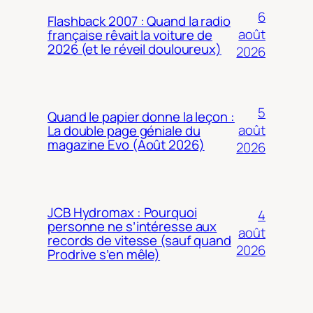
6
Flashback 2007 : Quand la radio
août
française rêvait la voiture de
2026 (et le réveil douloureux)
2026
5
Quand le papier donne la leçon :
août
La double page géniale du
magazine Evo (Août 2026)
2026
JCB Hydromax : Pourquoi
4
personne ne s’intéresse aux
août
records de vitesse (sauf quand
2026
Prodrive s’en mêle)