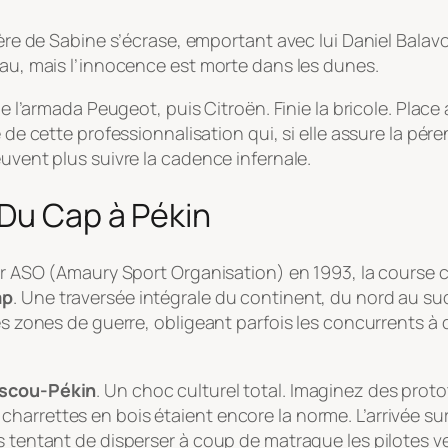
tère de Sabine s’écrase, emportant avec lui Daniel Balavo
eau, mais l’innocence est morte dans les dunes.
de l’armada Peugeot, puis Citroën. Finie la bricole. Plac
 de cette professionnalisation qui, si elle assure la pére
euvent plus suivre la cadence infernale.
 Du Cap à Pékin
par ASO (Amaury Sport Organisation) en 1993, la course c
ap
. Une traversée intégrale du continent, du nord au sud
es zones de guerre, obligeant parfois les concurrents à d
scou-Pékin
. Un choc culturel total. Imaginez des prot
arrettes en bois étaient encore la norme. L’arrivée sur
s tentant de disperser à coup de matraque les pilotes v