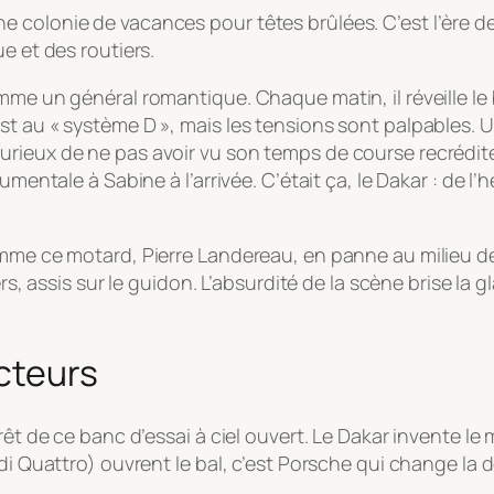
colonie de vacances pour têtes brûlées. C’est l’ère de 
e et des routiers.
mme un général romantique. Chaque matin, il réveille le
est au « système D », mais les tensions sont palpable
rieux de ne pas avoir vu son temps de course recrédité
umentale à Sabine à l’arrivée. C’était ça, le Dakar : de l
omme ce motard, Pierre Landereau, en panne au milieu de
rs, assis sur le guidon. L’absurdité de la scène brise la g
cteurs
rêt de ce banc d’essai à ciel ouvert. Le Dakar invente le
udi Quattro) ouvrent le bal, c’est Porsche qui change la