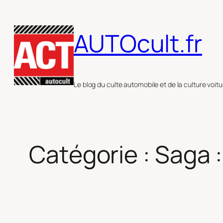
Aller
au
AUTOcult.fr
contenu
Le blog du culte automobile et de la culture voitu
Catégorie :
Saga :