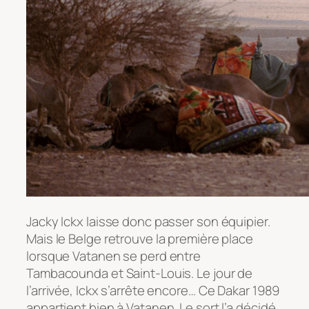
Jacky Ickx laisse donc passer son équipier.
Mais le Belge retrouve la première place
lorsque Vatanen se perd entre
Tambacounda et Saint-Louis. Le jour de
l’arrivée, Ickx s’arrête encore… Ce Dakar 1989
appartient bien à Vatanen. Le sort l’a décidé.