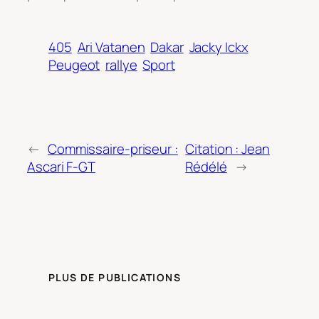
405
Ari Vatanen
Dakar
Jacky Ickx
Peugeot
rallye
Sport
←
Commissaire-priseur :
Citation : Jean
Ascari F-GT
Rédélé
→
PLUS DE PUBLICATIONS